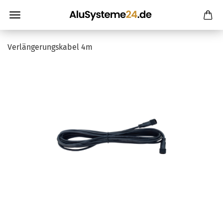
Ver­län­ge­rungs­ka­bel 4m